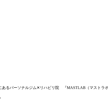
あるパーソナルジム✕リハビリ院 『MASTLAB（マストラ
？