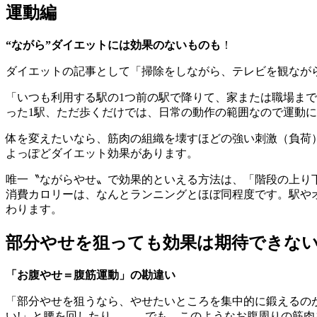
運動編
“ながら”ダイエットには効果のないものも
！
ダイエットの記事として「掃除をしながら、テレビを観なが
「いつも利用する駅の1つ前の駅で降りて、家または職場ま
った1駅、ただ歩くだけでは、日常の動作の範囲なので運動
体を変えたいなら、筋肉の組織を壊すほどの強い刺激（負荷
よっぽどダイエット効果があります。
唯一〝ながらやせ〟で効果的といえる方法は、「階段の上り
消費カロリーは、なんとランニングとほぼ同程度です。駅や
わります。
部分やせを狙っても効果は期待できな
「お腹やせ＝腹筋運動」の勘違い
「部分やせを狙うなら、やせたいところを集中的に鍛えるの
い!」と腰を回したり……。でも、このようなお腹周りの筋